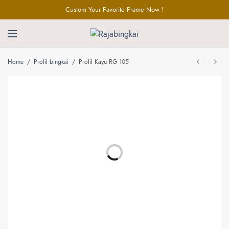
Custom Your Favorite Frame Now !
Home
/
Profil bingkai
/
Profil Kayu RG 105