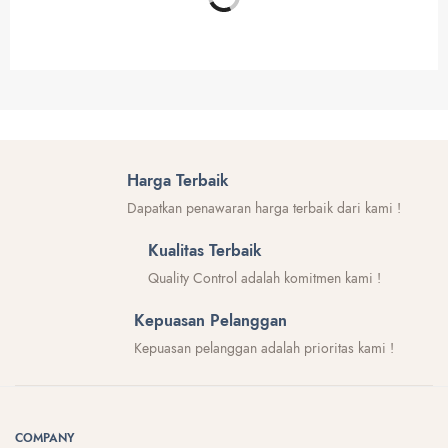
BINGKAI PIAGAM
PROFIL BINGKAI
Bingkai Custom untuk Piagam
Profil Kayu RG 1150
/ Sertifikat
Harga Terbaik
Dapatkan penawaran harga terbaik dari kami !
Kualitas Terbaik
Quality Control adalah komitmen kami !
Kepuasan Pelanggan
Kepuasan pelanggan adalah prioritas kami !
COMPANY