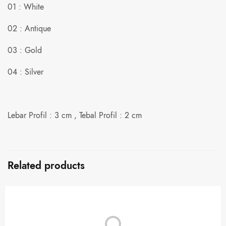
01 : White
02 : Antique
03 : Gold
04 : Silver
Lebar Profil : 3 cm , Tebal Profil : 2 cm
Related products
BINGKAI FOTO CUSTOM
PROFIL BINGKAI
Bingkai Custom untuk Foto
Profil Kayu RG 204