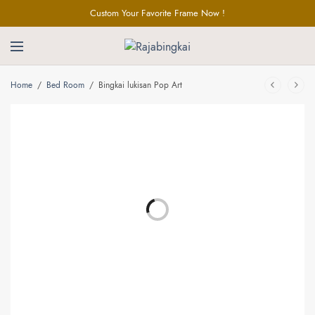
Custom Your Favorite Frame Now !
Home
/
Bed Room
/
Bingkai lukisan Pop Art