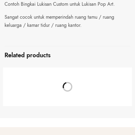
Contoh Bingkai Lukisan Custom untuk Lukisan Pop Art.
Sangat cocok untuk memperindah ruang tamu / ruang
keluarga / kamar tidur / ruang kantor.
Related products
BED ROOM
PROFIL BINGKAI
Bingkai Lukisan Landscape
Profil Kayu RG 204
PROFIL BINGKAI
BINGKAI LUKISAN CUSTOM
Profil Kayu RG 3020
Bingkai Lukisan Tema Pasar