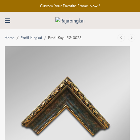
Custom Your Favorite Frame Now !
Home
/
Profil bingkai
/
Profil Kayu RG 0028