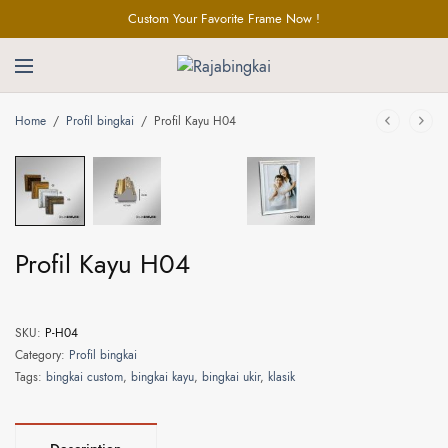
Custom Your Favorite Frame Now !
Home
/
Profil bingkai
/
Profil Kayu H04
Profil Kayu H04
SKU:
P-H04
Category:
Profil bingkai
Tags:
bingkai custom
,
bingkai kayu
,
bingkai ukir
,
klasik