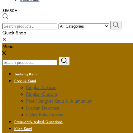
SEARCH
SEARCH
FOR:
Quick Shop
Menu
Search
for:
Tentang Kami
Produk Kami
Bingkai Lukisan
Bingkai Custom
Profil Bingkai Kayu & Alumunium
Lukisan Dekorasi
Cetak Foto Kanvas
Frequently Asked Questions
Klien Kami