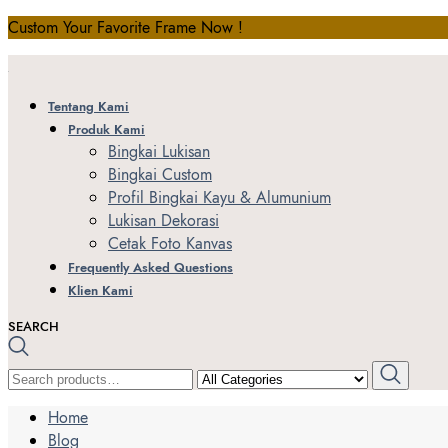
Custom Your Favorite Frame Now !
Tentang Kami
Produk Kami
Bingkai Lukisan
Bingkai Custom
Profil Bingkai Kayu & Alumunium
Lukisan Dekorasi
Cetak Foto Kanvas
Frequently Asked Questions
Klien Kami
SEARCH
SEARCH
FOR:
Home
Blog